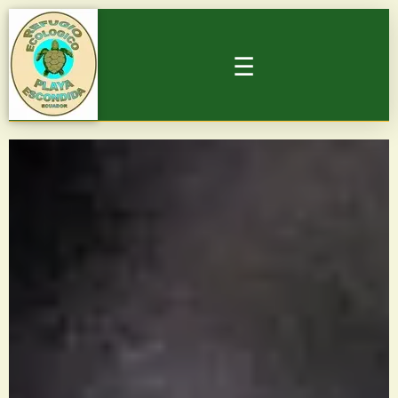
☰
HOSPEDAJE
CAMPING
LOTES EN VENTA
VIDEOS
ACTIVIDADES
▼
RESERVAR