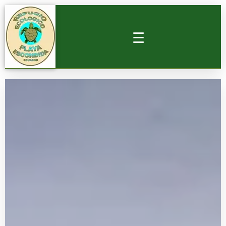
☰
HOSPEDAJE
CAMPING
LOTES EN VENTA
VIDEOS
ACTIVIDADES
▼
RESERVAR